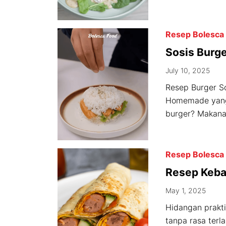
Resep Bolesca
Sosis Burg
July 10, 2025
Resep Burger S
Homemade yang 
burger? Makanan
Resep Bolesca
Resep Keba
Choice
May 1, 2025
Hidangan prakti
tanpa rasa terla