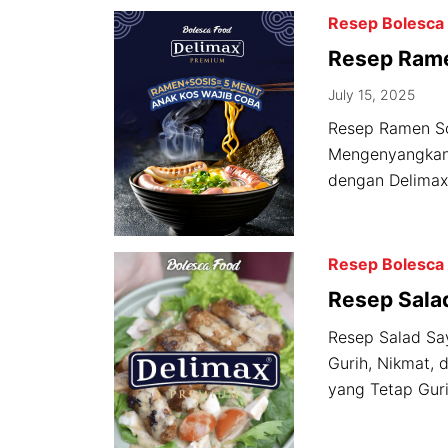
Resep Bolesca
Resep Rame
July 15, 2025
Resep Ramen Sos
Mengenyangkan
dengan Delimax
Resep Bolesca
Resep Sala
Spicy Wing
Resep Salad Sa
Gurih, Nikmat, 
yang Tetap Gurih