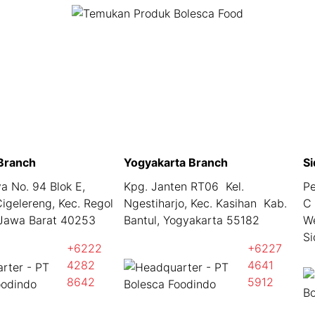
Branch
Yogyakarta Branch
Si
aya No. 94 Blok E,
Kpg. Janten RT06 Kel.
Pe
igelereng, Kec. Regol
Ngestiharjo, Kec. Kasihan Kab.
C 
Jawa Barat 40253
Bantul, Yogyakarta 55182
W
Si
+6222
+6227
4282
4641
8642
5912