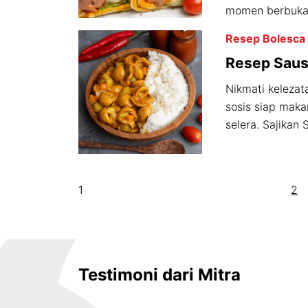
momen berbuka.
Resep Bolesca
Resep Saus
Tastymax 
Nikmati kelezat
sosis siap mak
selera. Sajikan 
1
2
Testimoni dari Mitra