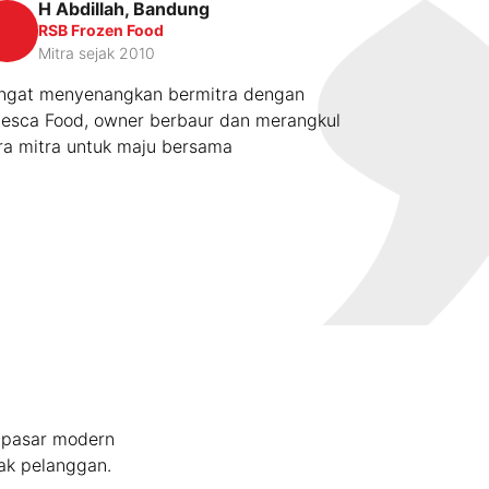
H Abdillah, Bandung
Witri
WK
RSB Frozen Food
CV. A
Mitra sejak 2010
Mitra
ngat menyenangkan bermitra dengan
Senang Bermi
lesca Food, owner berbaur dan merangkul
Sangat Mem
ra mitra untuk maju bersama
karena produ
Terutama Mr.
h pasar modern
ak pelanggan.