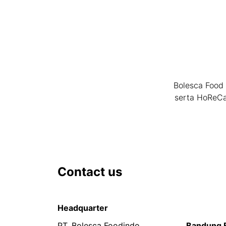
Bolesca Food 
serta HoReCa
Contact us
Headquarter
PT. Bolesca Foodindo
Bandung 