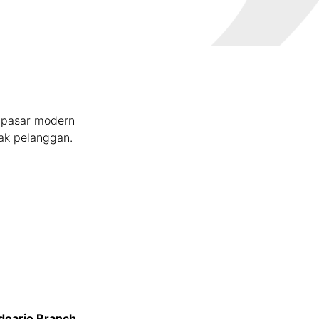
h pasar modern
ak pelanggan.
doarjo Branch