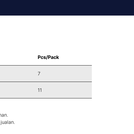
Pcs/Pack
7
11
han.
jualan.