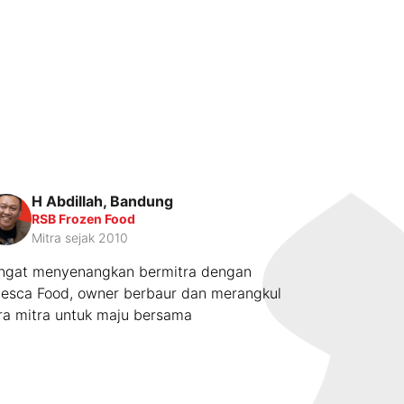
H Abdillah, Bandung
Witri
WK
RSB Frozen Food
CV. A
Mitra sejak 2010
Mitra
ngat menyenangkan bermitra dengan
Senang Bermi
lesca Food, owner berbaur dan merangkul
Sangat Mem
ra mitra untuk maju bersama
karena produ
Terutama Mr.