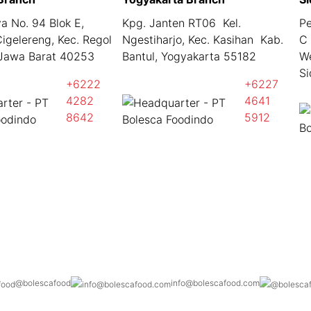
aya No. 94 Blok E,
Kpg. Janten RT06 Kel.
Pe
igelereng, Kec. Regol
Ngestiharjo, Kec. Kasihan Kab.
C 
Jawa Barat 40253
Bantul, Yogyakarta 55182
W
Si
+6222
+6227
4282
4641
8642
5912
@bolescafood
info@bolescafood.com