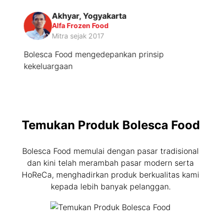
Akhyar, Yogyakarta
Alfa Frozen Food
Mitra sejak 2017
m
Bolesca Food mengedepankan prinsip
S
kekeluargaan
B
p
Temukan Produk Bolesca Food
Bolesca Food memulai dengan pasar tradisional
dan kini telah merambah pasar modern serta
HoReCa, menghadirkan produk berkualitas kami
kepada lebih banyak pelanggan.