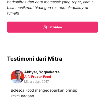
berkualitas dan cara memasak yang tepat, kamu
bisa menikmati hidangan restaurant-quality di
rumah!
Liat video
Testimoni dari Mitra
Akhyar, Yogyakarta
Alfa Frozen Food
Mitra sejak 2017
m
Bolesca Food mengedepankan prinsip
S
kekeluargaan
B
p