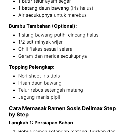
1 butir telur
ayam segar
1 batang daun bawang
(iris halus)
Air secukupnya
untuk merebus
Bumbu Tambahan (Optional):
1 siung bawang putih, cincang halus
1/2 sdt minyak wijen
Chili flakes sesuai selera
Garam dan merica secukupnya
Topping Pelengkap:
Nori sheet iris tipis
Irisan daun bawang
Telur rebus setengah matang
Jagung manis pipil
Cara Memasak Ramen Sosis Delimax Step
by Step
Langkah 1: Persiapan Bahan
Rebus ramen setengah matang
, tiriskan dan