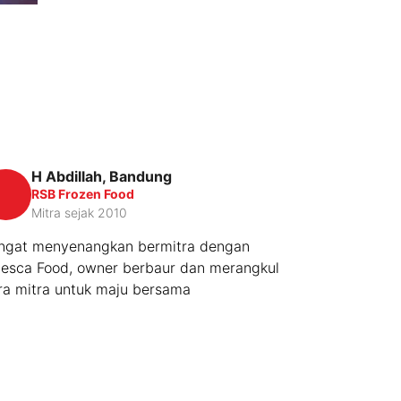
H Abdillah, Bandung
Witri
WK
RSB Frozen Food
CV. A
Mitra sejak 2010
Mitra
ngat menyenangkan bermitra dengan
Senang Bermi
lesca Food, owner berbaur dan merangkul
Sangat Mem
ra mitra untuk maju bersama
karena produ
Terutama Mr.