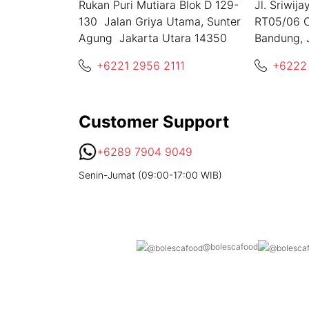
Rukan Puri Mutiara Blok D 129-
Jl. Sriwij
130 Jalan Griya Utama, Sunter
RT05/06 C
Agung Jakarta Utara 14350
Bandung, 
+6221 2956 2111
+6222
Customer Support
+6289 7904 9049
Senin-Jumat (09:00-17:00 WIB)
@bolescafood