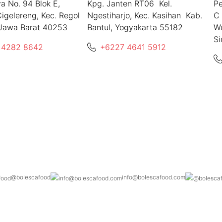
aya No. 94 Blok E,
Kpg. Janten RT06 Kel.
Pe
igelereng, Kec. Regol
Ngestiharjo, Kec. Kasihan Kab.
C 
Jawa Barat 40253
Bantul, Yogyakarta 55182
W
Si
 4282 8642
+6227 4641 5912
@bolescafood
info@bolescafood.com